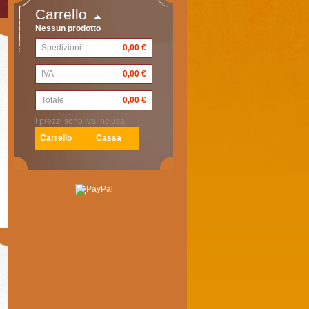
Carrello
Nessun prodotto
Spedizioni
0,00 €
IVA
0,00 €
Totale
0,00 €
I prezzi sono iva inclusa
Carrello
Cassa