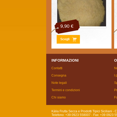
9,90 €
Scegli
INFORMAZIONI
O
Contatti
Nu
Consegna
I 
Note legali
Sp
Termini e condizioni
Pr
Chi siamo
Fo
Kàlia Frutta Secca e Prodotti Tipici Siciliani -
Telefono: +39 0923 558007 - Fax: +39 0923 5