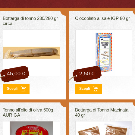
Bottarga di tonno 230/280 gr
Cioccolato al sale IGP 80 gr
circa
45,00 €
2,50 €
Scegli
Scegli
Tonno all'olio di oliva 600g
Bottarga di Tonno Macinata
AURIGA
40 gr