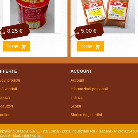
8,25 €
5,00 €
Scegli
Scegli
FFERTE
ACCOUNT
ovi prodotti
Account
più venduti
Informazioni personali
eciali
Indirizzi
oduttori
Sconti
rnitori
Storico degli ordini
 Copyright Girasole S.R.L. - via Libica - Zona Industriale Asi - Trapani - PIVA: 01546
55069 - Mail:
info@kalia.it