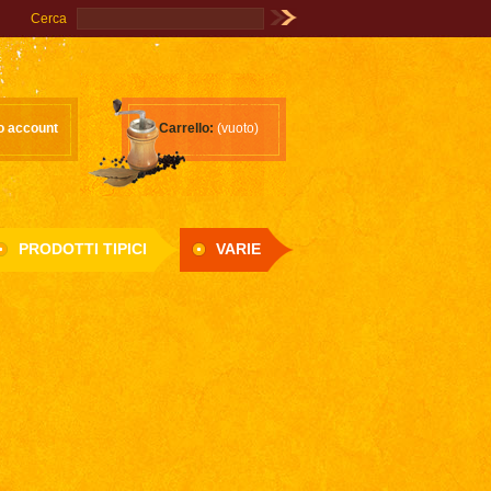
Cerca
Vai!
uo account
Carrello:
(vuoto)
PRODOTTI TIPICI
VARIE